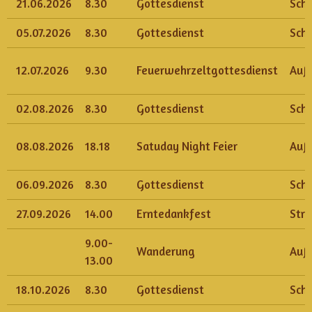
21.06.2026
8.30
Gottesdienst
Sch
05.07.2026
8.30
Gottesdienst
Sch
12.07.2026
9.30
Feuerwehrzeltgottesdienst
Auß
02.08.2026
8.30
Gottesdienst
Sch
08.08.2026
18.18
Satuday Night Feier
Auß
06.09.2026
8.30
Gottesdienst
Sch
27.09.2026
14.00
Erntedankfest
Str
9.00-
Wanderung
Auße
13.00
18.10.2026
8.30
Gottesdienst
Sch