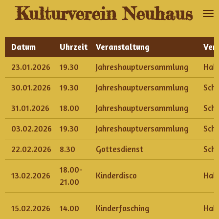
Kulturverein Neuhaus
Zum
Hauptinhalt
springen
Datum
Uhrzeit
Veranstaltung
Ver
23.01.2026
19.30
Jahreshauptversammlung
Hall
30.01.2026
19.30
Jahreshauptversammlung
Sch
31.01.2026
18.00
Jahreshauptversammlung
Sch
03.02.2026
19.30
Jahreshauptversammlung
Sch
22.02.2026
8.30
Gottesdienst
Sch
18.00-
13.02.2026
Kinderdisco
Hall
21.00
15.02.2026
14.00
Kinderfasching
Hall