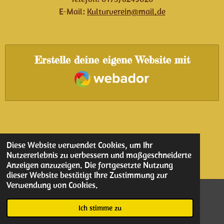
E-Mail:
Kulturverein@mail.de
Erstelle deine eigene Website mit
Webador
Diese Website verwendet Cookies, um Ihr
Nutzererlebnis zu verbessern und maßgeschneiderte
Anzeigen anzuzeigen. Die fortgesetzte Nutzung
dieser Website bestätigt Ihre Zustimmung zur
Verwendung von Cookies.
© 2022 Kulturverein
Ich stimme zu
Mit Unterstützung von
Webador